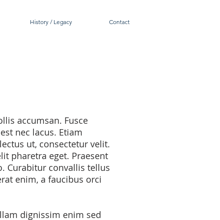
History / Legacy
Contact
mollis accumsan. Fusce
t est nec lacus. Etiam
ctus ut, consectetur velit.
lit pharetra eget. Praesent
 Curabitur convallis tellus
erat enim, a faucibus orci
ullam dignissim enim sed