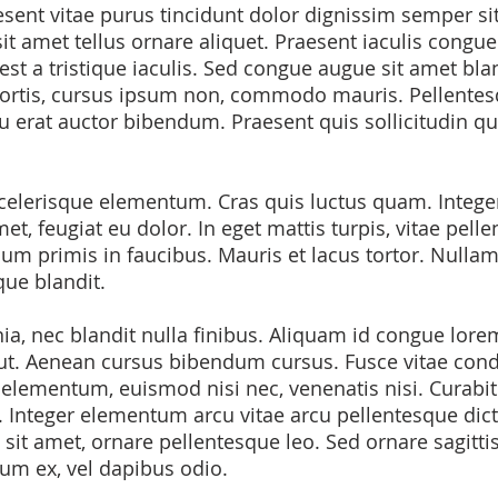
nt vitae purus tincidunt dolor dignissim semper sit
it amet tellus ornare aliquet. Praesent iaculis congue
st a tristique iaculis. Sed congue augue sit amet bland
obortis, cursus ipsum non, commodo mauris. Pellentes
erat auctor bibendum. Praesent quis sollicitudin qu
celerisque elementum. Cras quis luctus quam. Integer
 amet, feugiat eu dolor. In eget mattis turpis, vitae pe
m primis in faucibus. Mauris et lacus tortor. Nullam f
que blandit.
nia, nec blandit nulla finibus. Aliquam id congue lore
 ut. Aenean cursus bibendum cursus. Fusce vitae con
 elementum, euismod nisi nec, venenatis nisi. Curabitu
. Integer elementum arcu vitae arcu pellentesque di
sit amet, ornare pellentesque leo. Sed ornare sagittis
um ex, vel dapibus odio.