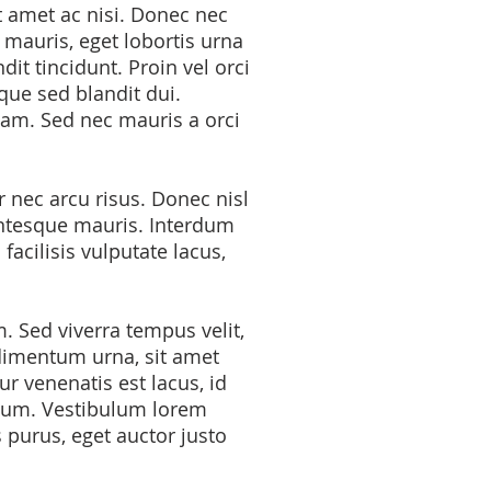
 amet ac nisi. Donec nec
 mauris, eget lobortis urna
it tincidunt. Proin vel orci
que sed blandit dui.
am. Sed nec mauris a orci
 nec arcu risus. Donec nisl
llentesque mauris. Interdum
acilisis vulputate lacus,
m. Sed viverra tempus velit,
dimentum urna, sit amet
r venenatis est lacus, id
ctum. Vestibulum lorem
 purus, eget auctor justo