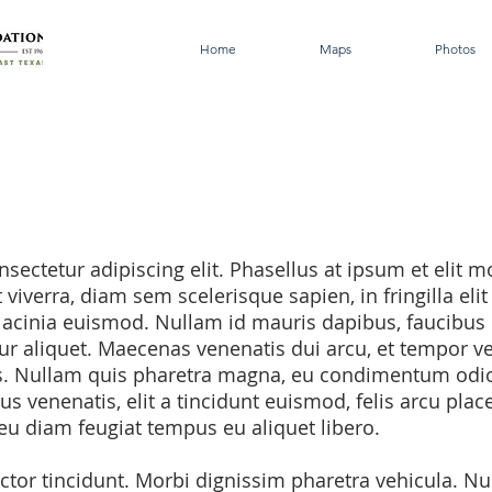
Home
Maps
Photos
sectetur adipiscing elit. Phasellus at ipsum et elit 
t viverra, diam sem scelerisque sapien, in fringilla eli
lacinia euismod. Nullam id mauris dapibus, faucibus le
tur aliquet. Maecenas venenatis dui arcu, et tempor ve
lis. Nullam quis pharetra magna, eu condimentum odio.
us venenatis, elit a tincidunt euismod, felis arcu plac
eu diam feugiat tempus eu aliquet libero.
uctor tincidunt. Morbi dignissim pharetra vehicula. N